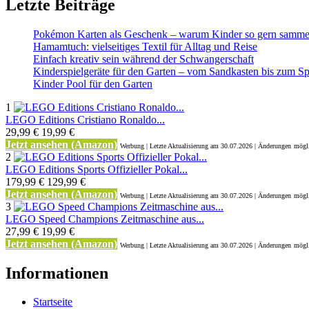
Letzte Beiträge
Pokémon Karten als Geschenk – warum Kinder so gern samme
Hamamtuch: vielseitiges Textil für Alltag und Reise
Einfach kreativ sein während der Schwangerschaft
Kinderspielgeräte für den Garten – vom Sandkasten bis zum Sp
Kinder Pool für den Garten
1
LEGO Editions Cristiano Ronaldo...
29,99 €
19,99 €
Jetzt ansehen (Amazon)
Werbung | Letzte Aktualisierung
am 30.07.2026 | Änderungen
mögli
2
LEGO Editions Sports Offizieller Pokal...
179,99 €
129,99 €
Jetzt ansehen (Amazon)
Werbung | Letzte Aktualisierung
am 30.07.2026 | Änderungen
mögli
3
LEGO Speed Champions Zeitmaschine aus...
27,99 €
19,99 €
Jetzt ansehen (Amazon)
Werbung | Letzte Aktualisierung
am 30.07.2026 | Änderungen
mögli
Informationen
Startseite