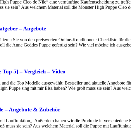
High Puppe Cleo de Nile“ eine vernünftige Kaufentscheidung zu treffen
s sie sein? Aus welchem Material soll die Monster High Puppe Cleo de
atgeber – Angebote
itieren Sie von den preiswerten Online-Konditionen: Checkliste für di
ll die Anne Geddes Puppe gefertigt sein? Wie viel möchte ich ausgebe
 Top 5] – Vergleich – Video
 und die Top Modelle ausgewählt: Bestseller und aktuelle Angebote für 
nigin Puppe sing mit mir Elsa haben? Wie groß muss sie sein? Aus wel
lle – Angebote & Zubehör
it Lauffunktion„. Außerdem haben wir die Produkte in verschiedene Ka
roß muss sie sein? Aus welchem Material soll die Puppe mit Lauffunkti