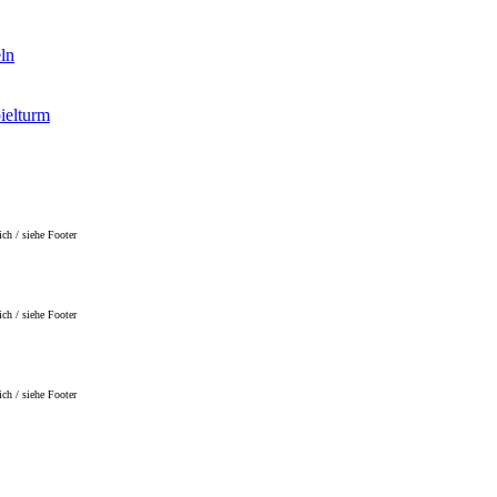
ln
ielturm
ch / siehe Footer
ch / siehe Footer
ch / siehe Footer