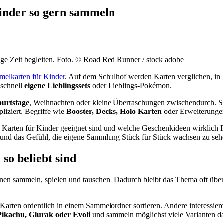
nder so gern sammeln
ge Zeit begleiten. Foto. © Road Red Runner / stock adobe
elkarten für Kinder
. Auf dem Schulhof werden Karten verglichen, in 
 schnell
eigene Lieblingssets
oder Lieblings-Pokémon.
urtstage
, Weihnachten oder kleine Überraschungen zwischendurch. S
pliziert. Begriffe wie
Booster, Decks, Holo Karten
oder Erweiterungen
n Karten für Kinder geeignet sind und welche Geschenkideen wirklich 
und das Gefühl, die eigene Sammlung Stück für Stück wachsen zu seh
o beliebt sind
nen sammeln, spielen und tauschen. Dadurch bleibt das Thema oft über l
arten ordentlich in einem Sammelordner sortieren. Andere interessieren
Pikachu, Glurak oder Evoli
und sammeln möglichst viele Varianten d