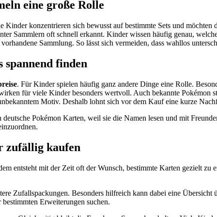
eln eine große Rolle
e Kinder konzentrieren sich bewusst auf bestimmte Sets und möchten 
ter Sammlern oft schnell erkannt. Kinder wissen häufig genau, welche
ie vorhandene Sammlung. So lässt sich vermeiden, dass wahllos untersc
 spannend finden
reise
. Für Kinder spielen häufig ganz andere Dinge eine Rolle. Besond
wirken für viele Kinder besonders wertvoll. Auch bekannte Pokémon s
mit unbekanntem Motiv. Deshalb lohnt sich vor dem Kauf eine kurze Nac
en deutsche Pokémon Karten, weil sie die Namen lesen und mit Freund
 einzuordnen.
 zufällig kaufen
zdem entsteht mit der Zeit oft der Wunsch, bestimmte Karten gezielt z
itere Zufallspackungen. Besonders hilfreich kann dabei eine Übersicht
er bestimmten Erweiterungen suchen.