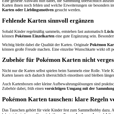
Eine gezielte Auswahl hilft dabei, die Sammlung übersichtlich auszub
Karten ihnen noch fehlen und welche Erweiterungen sie besonders int
Karten oder Lieblingsmotiven
gesucht werden.
Fehlende Karten sinnvoll ergänzen
Sobald Kinder regelmäßig sammeln, entstehen fast automatisch
Lück
können
Pokémon Einzelkarten
eine gute Ergänzung sein. Besonders
Wichtig bleibt dabei die Qualität der Karten. Originale
Pokémon Kart
können große Freude machen. Eine einzelne Wunschkarte wirkt oft pe
Zubehör für Pokémon Karten nicht verges
Nicht nur die Karten selbst spielen beim Sammeln eine Rolle. Viele 
Karten lassen sich dadurch übersichtlich einordnen und bleiben läng
Auch Kartenboxen oder kleine Aufbewahrungslösungen sind praktisch. 
Zubehör dabei, früh einen
vorsichtigen Umgang mit der Sammlun
Pokémon Karten tauschen: klare Regeln 
Das Tauschen gehört für viele Kinder fest zum Sammelhobby dazu. Au