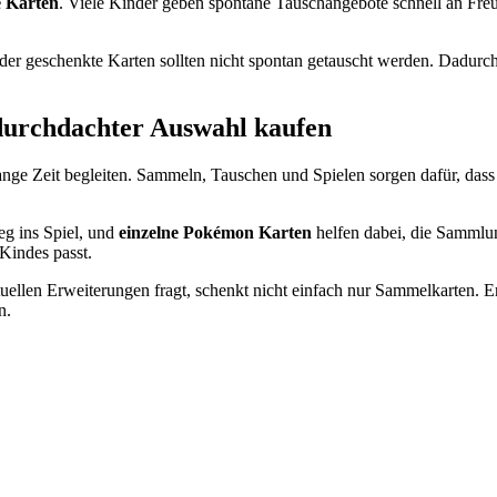
e Karten
. Viele Kinder geben spontane Tauschangebote schnell an Freu
oder geschenkte Karten sollten nicht spontan getauscht werden. Dadurch
durchdachter Auswahl kaufen
ange Zeit begleiten. Sammeln, Tauschen und Spielen sorgen dafür, das
eg ins Spiel, und
einzelne Pokémon Karten
helfen dabei, die Sammlun
Kindes passt.
uellen Erweiterungen fragt, schenkt nicht einfach nur Sammelkarten. E
n.