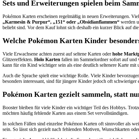
Sets und Erweiterungen spielen beim Samm
Pokémon Karten erscheinen regelmäßig in neuen Erweiterungen. Viel
„Karmesin & Purpur“, „151“ oder „Obsidianflammen“
werden un
beliebt sind. Vor dem Kauf lohnt sich deshalb ein kurzer Blick auf d
Welche Pokémon Karten Kinder besonders
Viele Erwachsene achten zuerst auf seltene Karten oder
hohe Marktp
Glitzereffekten.
Holo Karten
fallen im Sammelordner sofort auf und 
kann für ein Kind wichtiger sein als eine deutlich seltenere Karte 
Auch die Sprache spielt eine wichtige Rolle. Viele Kinder bevorzug
besonders interessant, sind für jüngere Kinder jedoch oft schwieriger
Pokémon Karten gezielt sammeln, statt nur
Booster bleiben für viele Kinder ein wichtiger Teil des Hobbys. Trot
möchten häufig fehlende Karten aus einem Set vervollständigen.
In solchen Fällen sind einzelne Pokémon Karten oft sinnvoller als we
sein. So lässt sich gezielt nach fehlenden Motiven, Wunschkarten od