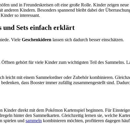
öfen und in Freundeskreisen oft eine große Rolle. Kinder zeigen neue 
mit anderen Kindern. Besonders spannend bleibt dabei der Überraschu
 Kinder so interessant.
und Sets einfach erklärt
hiede. Viele
Geschenkideen
lassen sich dadurch besser einschätzen.
s Öffnen gehört für viele Kinder zum wichtigsten Teil des Sammelns. La
ich leicht mit einem Sammelordner oder Zubehör kombinieren. Gleichzeit
 bedenken, dass Booster immer zufällig zusammengestellt sind. Dadurc
n Kinder direkt mit dem Pokémon Kartenspiel beginnen. Für Einsteiger i
lregeln hinter den Sammelkarten. Gleichzeitig lernen sie, welche Kart
rn spielen und
sammeln
kombinieren möchten, profitieren dagegen häuf