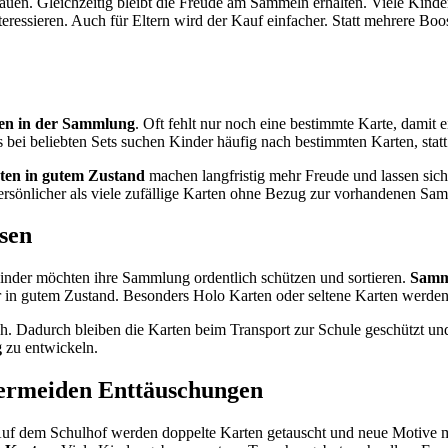
auen. Gleichzeitig bleibt die Freude am Sammeln erhalten. Viele Kinde
eressieren. Auch für Eltern wird der Kauf einfacher. Statt mehrere Bo
en in der Sammlung
. Oft fehlt nur noch eine bestimmte Karte, damit 
 bei beliebten Sets suchen Kinder häufig nach bestimmten Karten, stat
en in gutem Zustand
machen langfristig mehr Freude und lassen sic
rsönlicher als viele zufällige Karten ohne Bezug zur vorhandenen Sa
sen
Kinder möchten ihre Sammlung ordentlich schützen und sortieren.
Samm
er in gutem Zustand. Besonders Holo Karten oder seltene Karten werden
Dadurch bleiben die Karten beim Transport zur Schule geschützt und g
g
zu entwickeln.
vermeiden Enttäuschungen
f dem Schulhof werden doppelte Karten getauscht und neue Motive mit