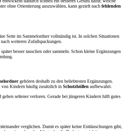
r entwickeln dadurch schnell ein besseres Gefühl dafür, welche
oster ohne Orientierung auszuwählen, kann gezielt nach
fehlenden
eine Seite im Sammelordner vollständig ist. In solchen Situationen
t nach weiteren Zufallspackungen.
h später besser tauschen oder sammeln. Schon kleine Ergänzungen
mmlung.
elordner
gehören deshalb zu den beliebtesten Ergänzungen.
 von Kindern häufig zusätzlich in
Schutzhüllen
aufbewahrt.
ehen seltener verloren. Gerade bei jüngeren Kindern hilft gutes
einander verglichen. Damit es später keine Enttäuschungen gibt,