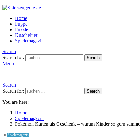
Home
Puppe
Puzzle
Kuscheltier
Spielemagazin
Search
Search for:
Search
Menu
Search
Search for:
Search
You are here:
Home
Spielemagazin
Pokémon Karten als Geschenk – warum Kinder so gern samme
in
Spielemagazin