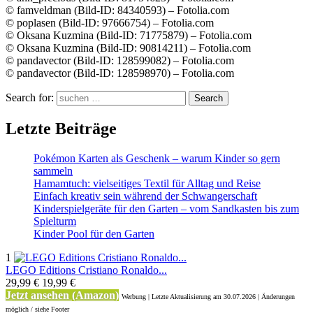
© famveldman (Bild-ID: 84340593) – Fotolia.com
© poplasen (Bild-ID: 97666754) – Fotolia.com
© Oksana Kuzmina (Bild-ID: 71775879) – Fotolia.com
© Oksana Kuzmina (Bild-ID: 90814211) – Fotolia.com
© pandavector (Bild-ID: 128599082) – Fotolia.com
© pandavector (Bild-ID: 128598970) – Fotolia.com
Search for:
Search
Letzte Beiträge
Pokémon Karten als Geschenk – warum Kinder so gern
sammeln
Hamamtuch: vielseitiges Textil für Alltag und Reise
Einfach kreativ sein während der Schwangerschaft
Kinderspielgeräte für den Garten – vom Sandkasten bis zum
Spielturm
Kinder Pool für den Garten
1
LEGO Editions Cristiano Ronaldo...
29,99 €
19,99 €
Jetzt ansehen (Amazon)
Werbung | Letzte Aktualisierung
am 30.07.2026 | Änderungen
möglich / siehe Footer