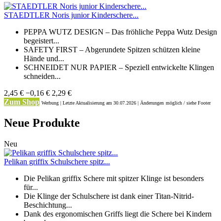
STAEDTLER Noris junior Kinderschere...
PEPPA WUTZ DESIGN – Das fröhliche Peppa Wutz Design
begeistert...
SAFETY FIRST – Abgerundete Spitzen schützen kleine
Hände und...
SCHNEIDET NUR PAPIER – Speziell entwickelte Klingen
schneiden...
2,45 €
−0,16 €
2,29 €
Zum Shop
Werbung | Letzte Aktualisierung
am 30.07.2026 | Änderungen
möglich / siehe Footer
Neue Produkte
Neu
Pelikan griffix Schulschere spitz...
Die Pelikan griffix Schere mit spitzer Klinge ist besonders
für...
Die Klinge der Schulschere ist dank einer Titan-Nitrid-
Beschichtung...
Dank des ergonomischen Griffs liegt die Schere bei Kindern