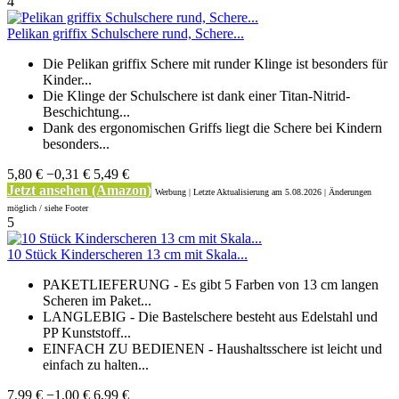
4
Pelikan griffix Schulschere rund, Schere...
Die Pelikan griffix Schere mit runder Klinge ist besonders für
Kinder...
Die Klinge der Schulschere ist dank einer Titan-Nitrid-
Beschichtung...
Dank des ergonomischen Griffs liegt die Schere bei Kindern
besonders...
5,80 €
−0,31 €
5,49 €
Jetzt ansehen (Amazon)
Werbung | Letzte Aktualisierung
am 5.08.2026 | Änderungen
möglich / siehe Footer
5
10 Stück Kinderscheren 13 cm mit Skala...
PAKETLIEFERUNG - Es gibt 5 Farben von 13 cm langen
Scheren im Paket...
LANGLEBIG - Die Bastelschere besteht aus Edelstahl und
PP Kunststoff...
EINFACH ZU BEDIENEN - Haushaltsschere ist leicht und
einfach zu halten...
7,99 €
−1,00 €
6,99 €