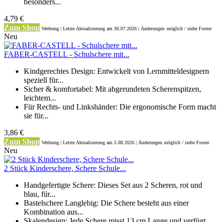
besonders...
4,79 €
Zum Shop
Werbung | Letzte Aktualisierung
am 30.07.2026 | Änderungen
möglich / siehe Footer
Neu
FABER-CASTELL - Schulschere mit...
Kindgerechtes Design: Entwickelt von Lernmitteldesignern
speziell für...
Sicher & komfortabel: Mit abgerundeten Scherenspitzen,
leichtem...
Für Rechts- und Linkshänder: Die ergonomische Form macht
sie für...
3,86 €
Zum Shop
Werbung | Letzte Aktualisierung
am 5.08.2026 | Änderungen
möglich / siehe Footer
Neu
2 Stück Kinderschere, Schere Schule...
Handgefertigte Schere: Dieses Set aus 2 Scheren, rot und
blau, für...
Bastelschere Langlebig: Die Schere besteht aus einer
Kombination aus...
Skalendesign: Jede Schere misst 13 cm Lange und verfügt