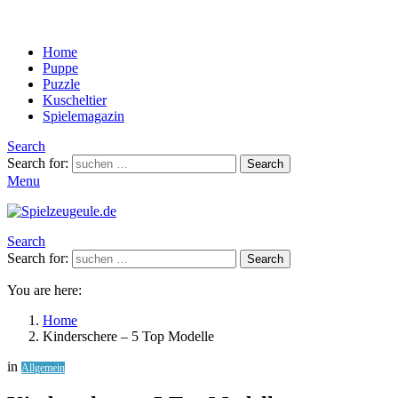
Home
Puppe
Puzzle
Kuscheltier
Spielemagazin
Search
Search for:
Search
Menu
Search
Search for:
Search
You are here:
Home
Kinderschere – 5 Top Modelle
in
Allgemein