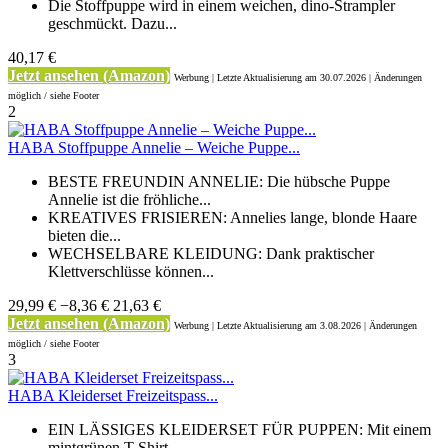
Die Stoffpuppe wird in einem weichen, dino-Strampler
geschmückt. Dazu...
40,17 €
Jetzt ansehen (Amazon)
Werbung | Letzte Aktualisierung
am 30.07.2026 | Änderungen
möglich / siehe Footer
2
HABA Stoffpuppe Annelie – Weiche Puppe...
BESTE FREUNDIN ANNELIE: Die hübsche Puppe
Annelie ist die fröhliche...
KREATIVES FRISIEREN: Annelies lange, blonde Haare
bieten die...
WECHSELBARE KLEIDUNG: Dank praktischer
Klettverschlüsse können...
29,99 €
−8,36 €
21,63 €
Jetzt ansehen (Amazon)
Werbung | Letzte Aktualisierung
am 3.08.2026 | Änderungen
möglich / siehe Footer
3
HABA Kleiderset Freizeitspass...
EIN LÄSSIGES KLEIDERSET FÜR PUPPEN: Mit einem
mintgrünen T-Shirt...