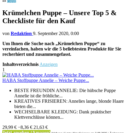
in
Puppe
Krümelchen Puppe – Unsere Top 5 &
Checkliste für den Kauf
von
Redaktion
9. September 2020, 0:00
Um Ihnen die Suche nach „Krümelchen Puppe“ zu
vereinfachen, haben wir die 5 beliebtesten Produkte für Sie
recherhiert und zusammengefasst.
Inhaltsverzeichnis
Anzeigen
1
HABA Stoffpuppe Annelie – Weiche Puppe...
BESTE FREUNDIN ANNELIE: Die hübsche Puppe
Annelie ist die fröhliche...
KREATIVES FRISIEREN: Annelies lange, blonde Haare
bieten die...
WECHSELBARE KLEIDUNG: Dank praktischer
Klettverschlüsse können...
29,99 €
−8,36 €
21,63 €
Jetzt ansehen (Amazon)