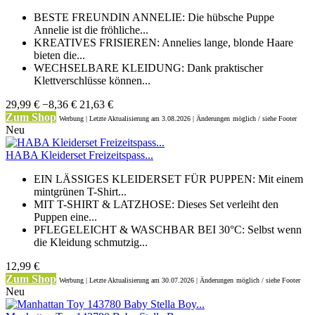
BESTE FREUNDIN ANNELIE: Die hübsche Puppe
Annelie ist die fröhliche...
KREATIVES FRISIEREN: Annelies lange, blonde Haare
bieten die...
WECHSELBARE KLEIDUNG: Dank praktischer
Klettverschlüsse können...
29,99 €
−8,36 €
21,63 €
Zum Shop
Werbung | Letzte Aktualisierung
am 3.08.2026 | Änderungen
möglich / siehe Footer
Neu
HABA Kleiderset Freizeitspass...
EIN LÄSSIGES KLEIDERSET FÜR PUPPEN: Mit einem
mintgrünen T-Shirt...
MIT T-SHIRT & LATZHOSE: Dieses Set verleiht den
Puppen eine...
PFLEGELEICHT & WASCHBAR BEI 30°C: Selbst wenn
die Kleidung schmutzig...
12,99 €
Zum Shop
Werbung | Letzte Aktualisierung
am 30.07.2026 | Änderungen
möglich / siehe Footer
Neu