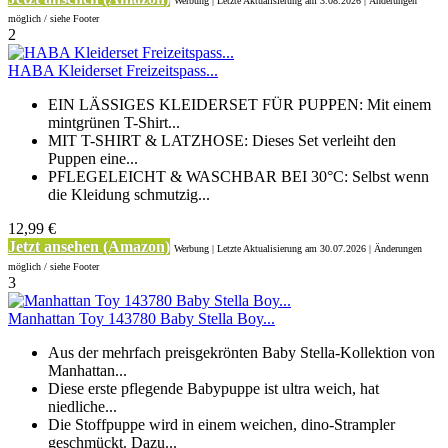
Werbung | Letzte Aktualisierung
am 3.08.2026 | Änderungen
möglich / siehe Footer
2
HABA Kleiderset Freizeitspass...
EIN LÄSSIGES KLEIDERSET FÜR PUPPEN: Mit einem
mintgrünen T-Shirt...
MIT T-SHIRT & LATZHOSE: Dieses Set verleiht den
Puppen eine...
PFLEGELEICHT & WASCHBAR BEI 30°C: Selbst wenn
die Kleidung schmutzig...
12,99 €
Jetzt ansehen (Amazon)
Werbung | Letzte Aktualisierung
am 30.07.2026 | Änderungen
möglich / siehe Footer
3
Manhattan Toy 143780 Baby Stella Boy...
Aus der mehrfach preisgekrönten Baby Stella-Kollektion von
Manhattan...
Diese erste pflegende Babypuppe ist ultra weich, hat
niedliche...
Die Stoffpuppe wird in einem weichen, dino-Strampler
geschmückt. Dazu...