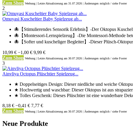
Zum Shop
Werbung | Letzte Aktualisierung
am 31.07.2026 | Änderungen
möglich / siehe Footer
2
Omuyasi Kuscheltier Baby Spielzeug ab...
🐙【Stimulierendes Sensorik Erlebnis】-Der Oktopus Kuschelti
🐙【Montessori-Lernspielzeug】-Die Montessori-Methode beto
🐙【Softer und kuscheliger Begleiter】-Dieser Plüsch-Oktopus i
10,99 €
−1,00 €
9,99 €
Zum Shop
Werbung | Letzte Aktualisierung
am 30.07.2026 | Änderungen
möglich / siehe Footer
3
Ainvliya Octopus Plüschtier Spielzeug...
★ Doppelseitiges Design: Dieser niedliche und weiche Oktopus
★ Hochwertig und waschbar: Dieser Oktopus ist aus strapazier
★ Tolles Geschenk: Dieses Plüschtier ist eine wunderbare Deko
8,18 €
−0,41 €
7,77 €
Zum Shop
Werbung | Letzte Aktualisierung
am 30.07.2026 | Änderungen
möglich / siehe Footer
Neue Produkte