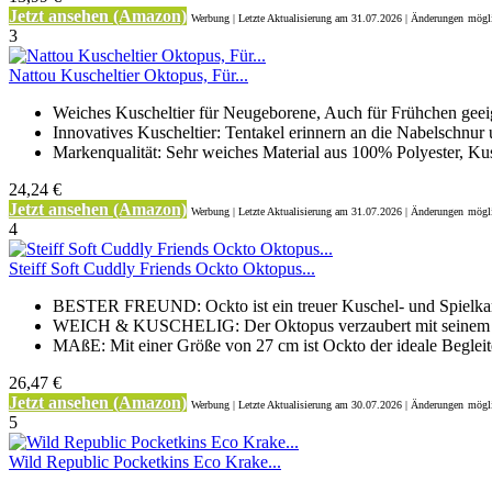
Jetzt ansehen (Amazon)
Werbung | Letzte Aktualisierung
am 31.07.2026 | Änderungen
mögli
3
Nattou Kuscheltier Oktopus, Für...
Weiches Kuscheltier für Neugeborene, Auch für Frühchen geeig
Innovatives Kuscheltier: Tentakel erinnern an die Nabelschnur 
Markenqualität: Sehr weiches Material aus 100% Polyester, Kus
24,24 €
Jetzt ansehen (Amazon)
Werbung | Letzte Aktualisierung
am 31.07.2026 | Änderungen
mögli
4
Steiff Soft Cuddly Friends Ockto Oktopus...
BESTER FREUND: Ockto ist ein treuer Kuschel- und Spielkam
WEICH & KUSCHELIG: Der Oktopus verzaubert mit seinem k
MAßE: Mit einer Größe von 27 cm ist Ockto der ideale Begleite
26,47 €
Jetzt ansehen (Amazon)
Werbung | Letzte Aktualisierung
am 30.07.2026 | Änderungen
mögli
5
Wild Republic Pocketkins Eco Krake...