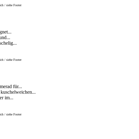
ch / siehe Footer
net...
und...
chelig...
ch / siehe Footer
erad für...
uschelweichen...
r im...
ch / siehe Footer