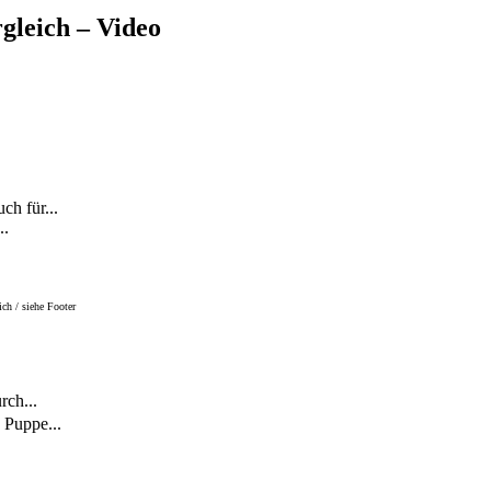
rgleich – Video
ch für...
..
ch / siehe Footer
rch...
 Puppe...