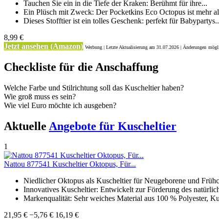
Tauchen Sie ein in die Tiefe der Kraken: Berühmt für ihre...
Ein Plüsch mit Zweck: Der Pocketkins Eco Octopus ist mehr als
Dieses Stofftier ist ein tolles Geschenk: perfekt für Babypartys..
8,99 €
Jetzt ansehen (Amazon)
Werbung | Letzte Aktualisierung
am 31.07.2026 | Änderungen
mögli
Checkliste für die Anschaffung
Welche Farbe und Stilrichtung soll das Kuscheltier haben?
Wie groß muss es sein?
Wie viel Euro möchte ich ausgeben?
Aktuelle
Angebote für Kuscheltier
1
Nattou 877541 Kuscheltier Oktopus, Für...
Niedlicher Oktopus als Kuscheltier für Neugeborene und Frühc
Innovatives Kuscheltier: Entwickelt zur Förderung des natürlich
Markenqualität: Sehr weiches Material aus 100 % Polyester, Kus
21,95 €
−5,76 €
16,19 €