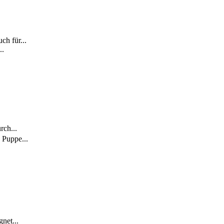
ch für...
..
rch...
 Puppe...
net...