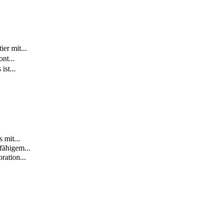
er mit...
nt...
st...
 mit...
fähigem...
ration...