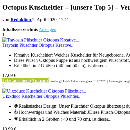
Octopus Kuscheltier – [unsere Top 5] – Ve
von
Redaktion
5. April 2020, 15:11
Inhaltsverzeichnis
Anzeigen
1
Trayosin Plüschtier Oktopus Kreative...
Kreative Kuscheltier: Weiches Kuscheltier für Neugeborene, Au
Diese Plüsch-Oktopus Puppe ist aus hochwertigem Plüschstoff.
Erhältlich in 2 Größen ( 40 und 60 cm), ist dieser...
17,69 €
Jetzt ansehen (Amazon)
Werbung | Letzte Aktualisierung
am 31.07.2026 | Änderungen
mögli
2
Uixxducc Kuscheltier Oktopus Plüschtier...
🐙Realistisches Design: Unser Plüschtier Oktopus überzeugt du
👍Hochwertiges und Weiches Material: JDiese Plüsch-Oktopus
💗Erhältlich in 2 Größen ( 40 und 70 cm), ist dieser...
13,99 €