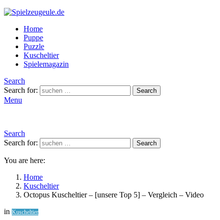
Home
Puppe
Puzzle
Kuscheltier
Spielemagazin
Search
Search for:
Search
Menu
Search
Search for:
Search
You are here:
Home
Kuscheltier
Octopus Kuscheltier – [unsere Top 5] – Vergleich – Video
in
Kuscheltier