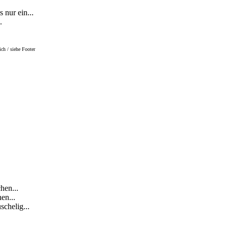
 nur ein...
.
ch / siehe Footer
hen...
en...
chelig...