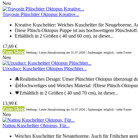
Neu
Trayosin Plüschtier Oktopus Kreative...
Kreative Kuscheltier: Weiches Kuscheltier für Neugeborene, Au
Diese Plüsch-Oktopus Puppe ist aus hochwertigem Plüschstoff.
Erhältlich in 2 Größen ( 40 und 60 cm), ist dieser...
17,69 €
Zum Shop
Werbung | Letzte Aktualisierung
am 31.07.2026 | Änderungen
möglich / siehe Footer
Neu
Uixxducc Kuscheltier Oktopus Plüschtier...
🐙Realistisches Design: Unser Plüschtier Oktopus überzeugt du
👍Hochwertiges und Weiches Material: JDiese Plüsch-Oktopus
💗Erhältlich in 2 Größen ( 40 und 70 cm), ist dieser...
13,99 €
Zum Shop
Werbung | Letzte Aktualisierung
am 31.07.2026 | Änderungen
möglich / siehe Footer
Neu
Nattou Kuscheltier Oktopus, Für...
Weiches Kuscheltier für Neugeborene, Auch für Frühchen geeig