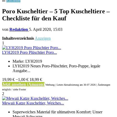
in
Kuscheltier
Poro Kuscheltier – 5 Top Kuscheltiere –
Checkliste für den Kauf
von
Redaktion
5. April 2020, 15:03
Inhaltsverzeichnis
Anzeigen
1
LYH2019 Poro Plüschtier Poro...
Marke: LYH2019
LYH2019 Neues Poro-Plüschtier, Poro-Puppe, legale
Ausgabe...
19,99 €
−1,00 €
18,99 €
Jetzt ansehen (Amazon)
Werbung | Letzte Aktualisierung
am 30.07.2026 | Änderungen
möglich / siehe Footer
2
Mewaii Katze Kuscheltier, Weiches...
Superweiches Material für ultimativen Komfort: Unser
Mewaii Schwarze...