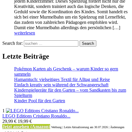
jedem Kinderzimmer. Dieses Spielzeug fördert nicht nur die
Kreativität, sondern trainiert auch das logische Denken, die
Geduld sowie die Koordination des Kindes. Somit handelt es
sich bei einer Murmelbahn um ein Spielzeug mit Lerneffekt,
das zudem von zahlreichen Pädagogen empfohlen wird.
Damit eine Murmelbahn allerdings den persönlichen […]
weiterlesen
Search for:
Search
Letzte Beiträge
Pokémon Karten als Geschenk – warum Kinder so gern
sammeln
Hamamtuch: vielseitiges Textil für Alltag und Reise
Einfach kreativ sein während der Schwangerschaft
Kinderspielgeräte für den Garten – vom Sandkasten bis zum
Spielturm
Kinder Pool für den Garten
1
LEGO Editions Cristiano Ronaldo...
29,99 €
19,99 €
Jetzt ansehen (Amazon)
Werbung | Letzte Aktualisierung
am 30.07.2026 | Änderungen