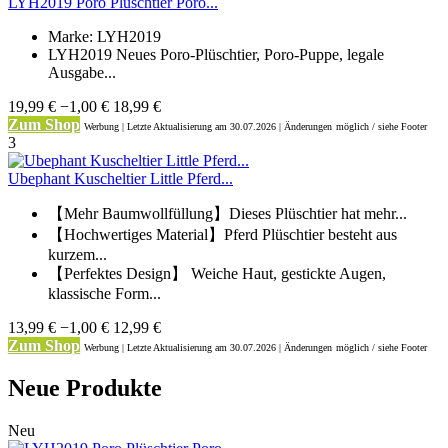
LYH2019 Poro Plüschtier Poro...
Marke: LYH2019
LYH2019 Neues Poro-Plüschtier, Poro-Puppe, legale
Ausgabe...
19,99 €
−1,00 €
18,99 €
Zum Shop
Werbung | Letzte Aktualisierung
am 30.07.2026 | Änderungen
möglich / siehe Footer
3
Ubephant Kuscheltier Little Pferd...
【Mehr Baumwollfüllung】Dieses Plüschtier hat mehr...
【Hochwertiges Material】Pferd Plüschtier besteht aus
kurzem...
【Perfektes Design】 Weiche Haut, gestickte Augen,
klassische Form...
13,99 €
−1,00 €
12,99 €
Zum Shop
Werbung | Letzte Aktualisierung
am 30.07.2026 | Änderungen
möglich / siehe Footer
Neue Produkte
Neu