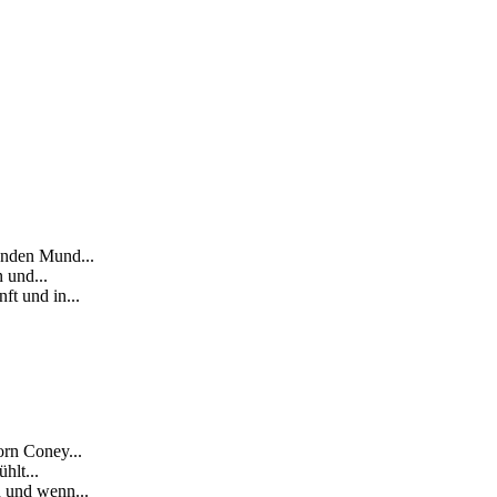
enden Mund...
 und...
t und in...
rn Coney...
hlt...
 und wenn...