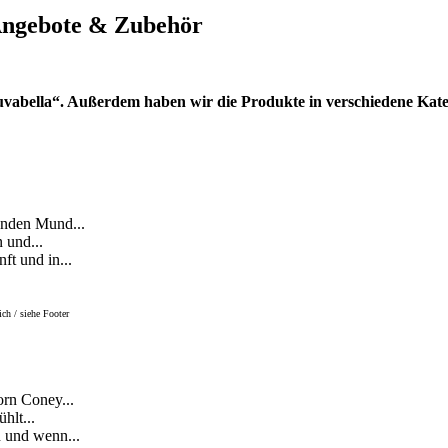
 Angebote & Zubehör
abella“. Außerdem haben wir die Produkte in verschiedene Katego
enden Mund...
 und...
t und in...
ch / siehe Footer
rn Coney...
hlt...
 und wenn...