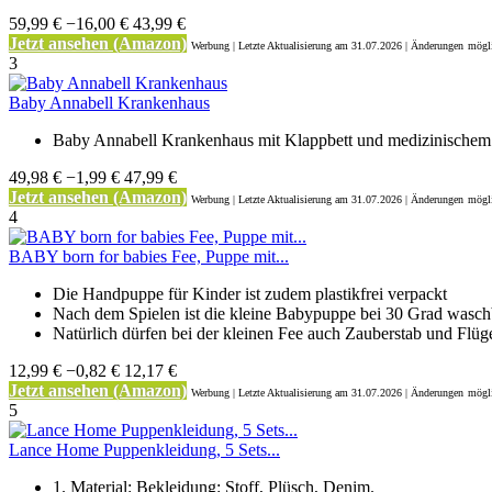
59,99 €
−16,00 €
43,99 €
Jetzt ansehen (Amazon)
Werbung | Letzte Aktualisierung
am 31.07.2026 | Änderungen
mögli
3
Baby Annabell Krankenhaus
Baby Annabell Krankenhaus mit Klappbett und medizinische
49,98 €
−1,99 €
47,99 €
Jetzt ansehen (Amazon)
Werbung | Letzte Aktualisierung
am 31.07.2026 | Änderungen
mögli
4
BABY born for babies Fee, Puppe mit...
Die Handpuppe für Kinder ist zudem plastikfrei verpackt
Nach dem Spielen ist die kleine Babypuppe bei 30 Grad waschb
Natürlich dürfen bei der kleinen Fee auch Zauberstab und Flüge
12,99 €
−0,82 €
12,17 €
Jetzt ansehen (Amazon)
Werbung | Letzte Aktualisierung
am 31.07.2026 | Änderungen
mögli
5
Lance Home Puppenkleidung, 5 Sets...
1. Material: Bekleidung: Stoff, Plüsch, Denim.