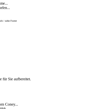
me...
rfen...
ch / siehe Footer
 für Sie aufbereitet.
rn Coney...
hlt...