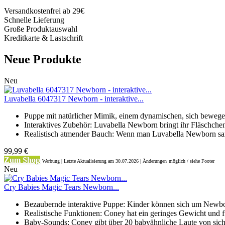
Versandkostenfrei ab 29€
Schnelle Lieferung
Große Produktauswahl
Kreditkarte & Lastschrift
Neue Produkte
Neu
Luvabella 6047317 Newborn - interaktive...
Puppe mit natürlicher Mimik, einem dynamischen, sich beweg
Interaktives Zubehör: Luvabella Newborn bringt ihr Fläschchen
Realistisch atmender Bauch: Wenn man Luvabella Newborn sanf
99,99 €
Zum Shop
Werbung | Letzte Aktualisierung
am 30.07.2026 | Änderungen
möglich / siehe Footer
Neu
Cry Babies Magic Tears Newborn...
Bezaubernde interaktive Puppe: Kinder können sich um Newbo
Realistische Funktionen: Coney hat ein geringes Gewicht und fü
Baby-Sounds: Coney gibt über 20 babyähnliche Laute von sich