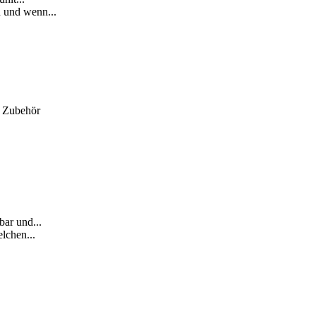
 und wenn...
m Zubehör
ar und...
lchen...