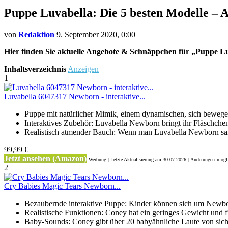
Puppe Luvabella: Die 5 besten Modelle –
von
Redaktion
9. September 2020, 0:00
Hier finden Sie aktuelle Angebote & Schnäppchen für „Puppe Luv
Inhaltsverzeichnis
Anzeigen
1
Luvabella 6047317 Newborn - interaktive...
Puppe mit natürlicher Mimik, einem dynamischen, sich beweg
Interaktives Zubehör: Luvabella Newborn bringt ihr Fläschchen
Realistisch atmender Bauch: Wenn man Luvabella Newborn sanf
99,99 €
Jetzt ansehen (Amazon)
Werbung | Letzte Aktualisierung
am 30.07.2026 | Änderungen
mögli
2
Cry Babies Magic Tears Newborn...
Bezaubernde interaktive Puppe: Kinder können sich um Newbo
Realistische Funktionen: Coney hat ein geringes Gewicht und fü
Baby-Sounds: Coney gibt über 20 babyähnliche Laute von sich