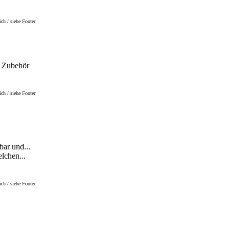
ch / siehe Footer
m Zubehör
ch / siehe Footer
ar und...
lchen...
ch / siehe Footer