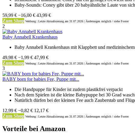
Baby-Sounds: Coney gibt über 20 babyähnliche Laute von sich
59,99 €
−16,00 €
43,99 €
Zum Shop
Werbung | Letzte Aktualisierung
am 31.07.2026 | Änderungen
möglich / siehe Footer
2
Baby Annabell Krankenhaus
Baby Annabell Krankenhaus mit Klappbett und medizinische
49,98 €
−1,99 €
47,99 €
Zum Shop
Werbung | Letzte Aktualisierung
am 31.07.2026 | Änderungen
möglich / siehe Footer
3
BABY born for babies Fee, Puppe mit...
Die Handpuppe für Kinder ist zudem plastikfrei verpackt
Nach dem Spielen ist die kleine Babypuppe bei 30 Grad waschb
Natürlich dürfen bei der kleinen Fee auch Zauberstab und Flüge
12,99 €
−0,82 €
12,17 €
Zum Shop
Werbung | Letzte Aktualisierung
am 31.07.2026 | Änderungen
möglich / siehe Footer
Vorteile bei Amazon