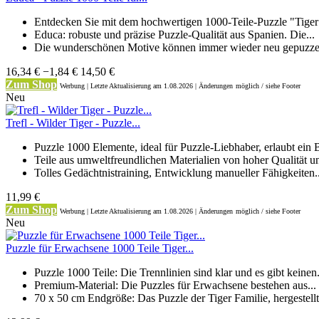
Entdecken Sie mit dem hochwertigen 1000-Teile-Puzzle "Tiger 
Educa: robuste und präzise Puzzle-Qualität aus Spanien. Die...
Die wunderschönen Motive können immer wieder neu gepuzzelt
16,34 €
−1,84 €
14,50 €
Zum Shop
Werbung | Letzte Aktualisierung
am 1.08.2026 | Änderungen
möglich / siehe Footer
Neu
Trefl - Wilder Tiger - Puzzle...
Puzzle 1000 Elemente, ideal für Puzzle-Liebhaber, erlaubt ein B
Teile aus umweltfreundlichen Materialien von hoher Qualität un
Tolles Gedächtnistraining, Entwicklung manueller Fähigkeiten..
11,99 €
Zum Shop
Werbung | Letzte Aktualisierung
am 1.08.2026 | Änderungen
möglich / siehe Footer
Neu
Puzzle für Erwachsene 1000 Teile Tiger...
Puzzle 1000 Teile: Die Trennlinien sind klar und es gibt keinen.
Premium-Material: Die Puzzles für Erwachsene bestehen aus...
70 x 50 cm Endgröße: Das Puzzle der Tiger Familie, hergestellt 