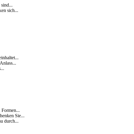
sind...
en sich...
nhaltet...
Anlass...
...
n Formen...
henken Sie...
u durch...