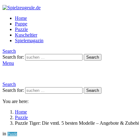
Home
Puppe
Puzzle
Kuscheltier
Spielemagazin
Search
Search for:
Search
Menu
Search
Search for:
Search
You are here:
Home
Puzzle
Puzzle Tiger: Die vmtl. 5 besten Modelle – Angebote & Zubeh
in
Puzzle