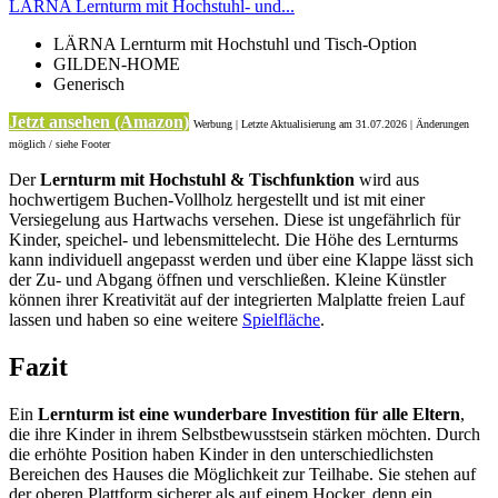
LÄRNA Lernturm mit Hochstuhl- und...
LÄRNA Lernturm mit Hochstuhl und Tisch-Option
GILDEN-HOME
Generisch
Jetzt ansehen (Amazon)
Werbung | Letzte Aktualisierung
am 31.07.2026 | Änderungen
möglich / siehe Footer
Der
Lernturm mit Hochstuhl & Tischfunktion
wird aus
hochwertigem Buchen-Vollholz hergestellt und ist mit einer
Versiegelung aus Hartwachs versehen. Diese ist ungefährlich für
Kinder, speichel- und lebensmittelecht. Die Höhe des Lernturms
kann individuell angepasst werden und über eine Klappe lässt sich
der Zu- und Abgang öffnen und verschließen. Kleine Künstler
können ihrer Kreativität auf der integrierten Malplatte freien Lauf
lassen und haben so eine weitere
Spielfläche
.
Fazit
Ein
Lernturm ist eine wunderbare Investition für alle Eltern
,
die ihre Kinder in ihrem Selbstbewusstsein stärken möchten. Durch
die erhöhte Position haben Kinder in den unterschiedlichsten
Bereichen des Hauses die Möglichkeit zur Teilhabe. Sie stehen auf
der oberen Plattform sicherer als auf einem Hocker, denn ein